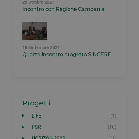
28 Ottobre 2021
è
Incontro con Regione Campania
g
m
i
v
u
e
s
s
b
18 Settembre 2021
è
Quarto incontro progetto SINCERE
u
a
u
p
CookieScriptConsent
6 mesi 5
Q
CookieScript
giorni
v
www.comunalie.com
u
s
C
S
Progetti
r
p
c
LIFE
(1)
c
v
n
PSR
(10)
i
c
HORIZON 2020
(1)
C