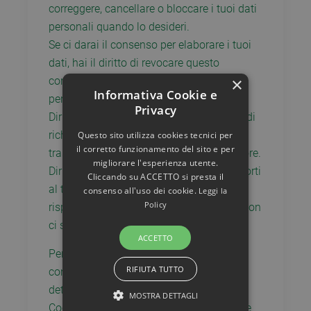
correggere, cancellare o bloccare i tuoi dati
personali quando lo desideri.
Se ci darai il consenso per elaborare i tuoi
dati, hai il diritto di revocare questo
×
consenso e di eliminare i tuoi dati
Informativa Cookie e
personali.
Privacy
Diritto di trasferire i tuoi dati: hai il diritto di
richiedere tutti i tuoi dati dal controllore e
Questo sito utilizza cookies tecnici per
il corretto funzionamento del sito e per
trasferirli tutti quanti ad un altro controllore.
migliorare l'esperienza utente.
Diritto di opposizione: hai il diritto di opporti
Cliccando su ACCETTO si presta il
al trattamento dei tuoi dati. Noi
consenso all'uso dei cookie.
Leggi la
Policy
rispetteremo questa scelta, a meno che non
ci siano delle basi valide per trattarli.
ACCETTO
Per esercitare questi diritti, non esitate a
RIFIUTA TUTTO
contattarci. Si prega di fare riferimento ai
dettagli di contatto in fondo a questa
MOSTRA DETTAGLI
Cookie Policy. Se hai un reclamo su come