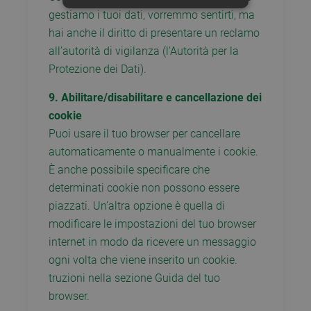
STRETTAMENTE NECESSARI E
gestiamo i tuoi dati, vorremmo sentirti, ma
STATISTICHE
hai anche il diritto di presentare un reclamo
all’autorità di vigilanza (l’Autorità per la
Protezione dei Dati).
Strettamente necessari e Statistiche
9. Abilitare/disabilitare e cancellazione dei
I cookie strettamente necessari
consentono funzionalità del sito Web
cookie
principale come l'accesso degli utenti e
Puoi usare il tuo browser per cancellare
la gestione dell'account. Il sito Web non
può essere utilizzato correttamente
automaticamente o manualmente i cookie.
senza i cookie strettamente necessari.
È anche possibile specificare che
Nome
Provider / Dominio
Scadenza
D
determinati cookie non possono essere
PHPSESSID
Sessione
C
PHP.net
piazzati. Un’altra opzione è quella di
g
www.comunalie.com
a
modificare le impostazioni del tuo browser
b
l
internet in modo da ricevere un messaggio
P
d
ogni volta che viene inserito un cookie.
i
g
truzioni nella sezione Guida del tuo
u
m
browser.
v