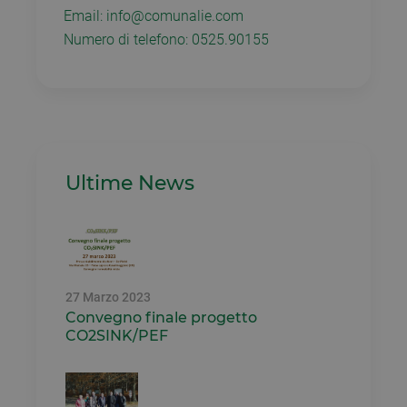
c
Email: info@comunalie.com
C
S
Numero di telefono: 0525.90155
f
c
Ultime News
27 Marzo 2023
Convegno finale progetto
CO2SINK/PEF