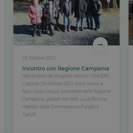
28 Ottobre 2021
Incontro con Regione Campania
Nell'ambito del progetto Horizon SINCERE,
il giorno 28 ottobre 2021 sono venuti a
farci visita cinque funzionari della Regione
Campania, guidati dal Dott.
Luca Branca,
membri della Commissione Funghi e
Tartufi.