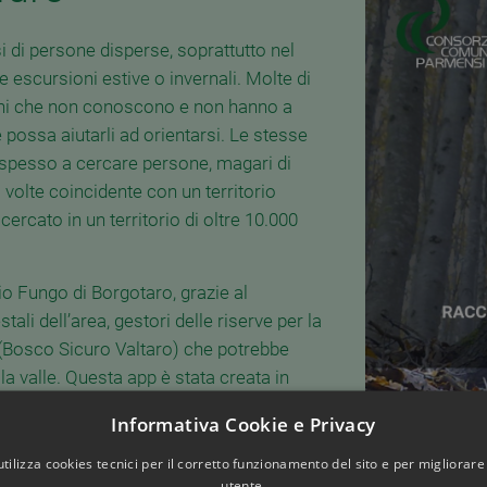
i di persone disperse, soprattutto nel
 escursioni estive o invernali. Molte di
ghi che non conoscono e non hanno a
possa aiutarli ad orientarsi. Le stesse
 spesso a cercare persone, magari di
 volte coincidente con un territorio
ercato in un territorio di oltre 10.000
o Fungo di Borgotaro, grazie al
ali dell’area, gestori delle riserve per la
 (Bosco Sicuro Valtaro) che potrebbe
la valle. Questa app è stata creata in
l soccorso (Vigili del Fuoco, Soccorso
Informativa Cookie e Privacy
bblica) e sviluppata da Geomedia, che da
i sistemi tecnologici.
utilizza cookies tecnici per il corretto funzionamento del sito e per migliorare
utente.