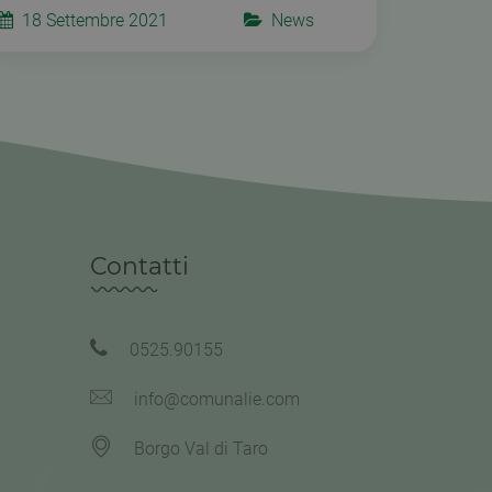
18 Settembre 2021
News
Contatti
0525.90155
info@comunalie.com
Borgo Val di Taro