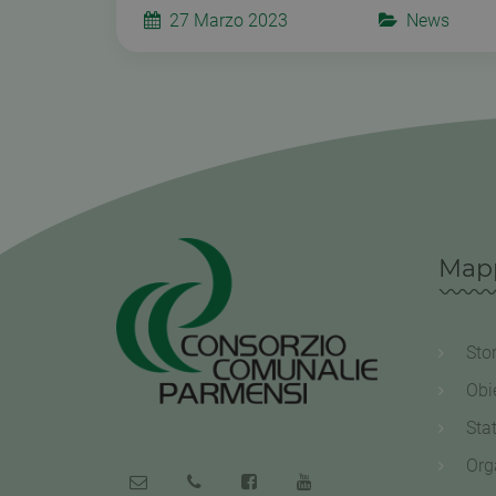
27 Marzo 2023
News
Mapp
Sto
Obie
Sta
Org