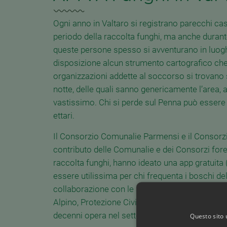
Ogni anno in Valtaro si registrano parecchi cas
periodo della raccolta funghi, ma anche durante
queste persone spesso si avventurano in luo
disposizione alcun strumento cartografico che 
organizzazioni addette al soccorso si trovano
notte, delle quali sanno genericamente l’area, a
vastissimo. Chi si perde sul Penna può essere c
ettari.
Il Consorzio Comunalie Parmensi e il Consorzi
contributo delle Comunalie e dei Consorzi forest
raccolta funghi, hanno ideato una app gratuita
essere utilissima per chi frequenta i boschi del
collaborazione con le associazioni dedicate a
Alpino, Protezione Civile, CRI e Assistenza pu
decenni opera nel settore della cartografia e de
Questo sito 