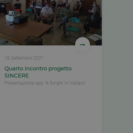
18 Settembre 2021
Quarto incontro progetto
SINCERE
Presentazione app "A funghi in Valtaro"