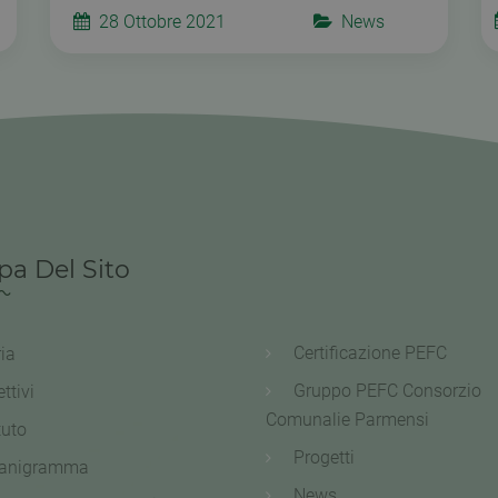
28 Ottobre 2021
News
a Del Sito
Certificazione PEFC
ria
Gruppo PEFC Consorzio
ttivi
Comunalie Parmensi
tuto
Progetti
anigramma
News