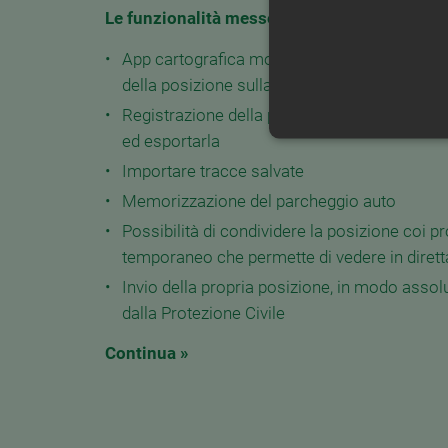
Le funzionalità messe a disposizione sono l
App cartografica molto dettagliata con funzi
della posizione sulla cartina)
Registrazione della propria traccia durante il
ed esportarla
Importare tracce salvate
Memorizzazione del parcheggio auto
Possibilità di condividere la posizione coi p
temporaneo che permette di vedere in diretta
I cookie strettamente necessa
Invio della propria posizione, in modo asso
non può essere utilizzato co
dalla Protezione Civile
Nome
Pr
PHPSESSID
PH
Continua »
ww
CookieScriptConsent
Co
ww