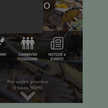
one dell'account. Il sito Web
 PHP. Si tratta di un
iabili di sessione utente.
 il modo in cui viene
uon esempio è mantenere uno
ipt.com per ricordare le
essario che il banner dei